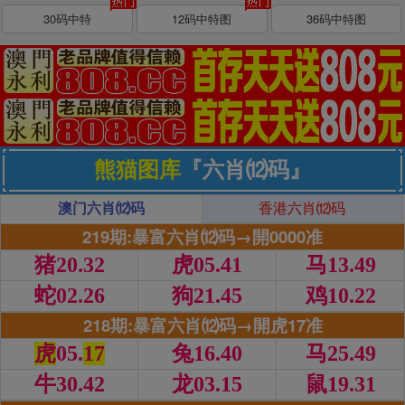
30码中特
12码中特图
36码中特图
熊猫图库
『六肖⑿码』
澳门六肖⑿码
香港六肖⑿码
219期:暴富六肖⑿码→開0000准
猪20.32
虎05.41
马13.49
蛇02.26
狗21.45
鸡10.22
218期:暴富六肖⑿码→開虎17准
虎
05.
17
兔16.40
马25.49
牛30.42
龙03.15
鼠19.31