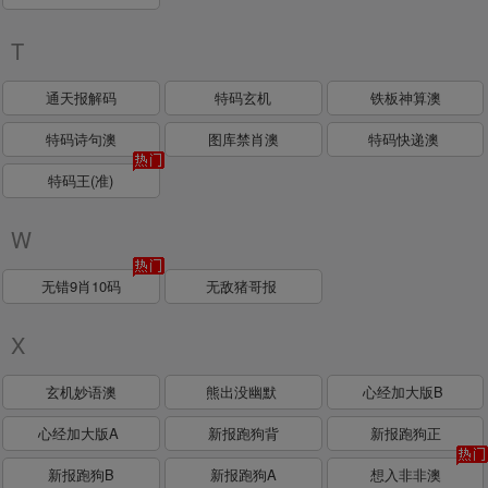
T
通天报解码
特码玄机
铁板神算澳
特码诗句澳
图库禁肖澳
特码快递澳
特码王(准)
W
无错9肖10码
无敌猪哥报
X
玄机妙语澳
熊出没幽默
心经加大版B
心经加大版A
新报跑狗背
新报跑狗正
新报跑狗B
新报跑狗A
想入非非澳