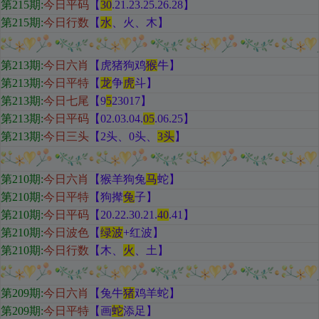
第215期:
今日平码
【
30
.21.23.25.26.28
】
第215期:
今日行数
【
水
、火、木
】
第213期
:
今日六肖
【虎猪狗鸡
猴
牛
】
第213期:
今日平特
【
龙
争
虎
斗
】
第213期:
今日七尾
【9
5
23017
】
第213期:
今日平码
【
02.03.04.
05
.06.25
】
第213期:
今日三头
【
2头、0头、
3头
】
第210期
:
今日六肖
【猴羊狗兔
马
蛇
】
第210期:
今日平特
【狗撵
兔
子
】
第210期:
今日平码
【
20.22.30.21.
40
.41
】
第210期:
今日波色
【
绿
波
+红波
】
第210期:
今日行数
【木
、
火
、土
】
第209期
:
今日六肖
【兔牛
猪
鸡羊蛇
】
第209期:
今日平特
【画
蛇
添足
】