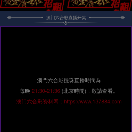
澳门六合彩直播开奖
澳門六合彩攪珠直播時間為
每晚
21:30-21:36
(北京時間)，敬請查看。
澳门六合彩资料网：https://www.137884.com