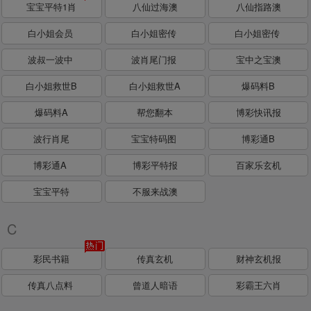
宝宝平特1肖
八仙过海澳
八仙指路澳
白小姐会员
白小姐密传
白小姐密传
波叔一波中
波肖尾门报
宝中之宝澳
白小姐救世B
白小姐救世A
爆码料B
爆码料A
帮您翻本
博彩快讯报
波行肖尾
宝宝特码图
博彩通B
博彩通A
博彩平特报
百家乐玄机
宝宝平特
不服来战澳
C
彩民书籍
传真玄机
财神玄机报
传真八点料
曾道人暗语
彩霸王六肖