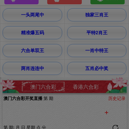
一头两尾中
独家三肖王
精准爆五码
平特2肖王
六合单双王
一肖中特王
两肖连连中
五肖必中奖
澳门六合彩
香港六合彩