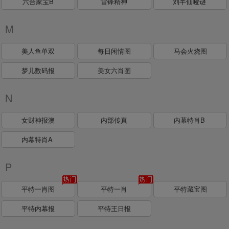
六合家宝B
雷锋精神
刘半仙哑谜
M
美人鱼单双
每日闲情图
马会火烧图
梦儿数码报
美女六肖图
N
女财神报澳
内部传真
内幕特肖B
内幕特肖A
P
平特一肖图
平特一肖
平特藏宝图
平特内幕报
平特王日报