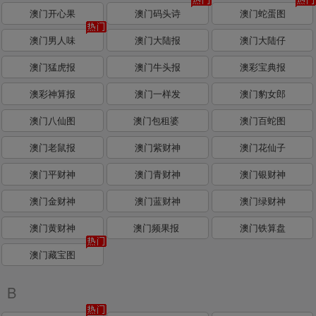
澳门开心果
澳门码头诗
澳门蛇蛋图
澳门男人味
澳门大陆报
澳门大陆仔
澳门猛虎报
澳门牛头报
澳彩宝典报
澳彩神算报
澳门一样发
澳门豹女郎
澳门八仙图
澳门包租婆
澳门百蛇图
澳门老鼠报
澳门紫财神
澳门花仙子
澳门平财神
澳门青财神
澳门银财神
澳门金财神
澳门蓝财神
澳门绿财神
澳门黄财神
澳门频果报
澳门铁算盘
澳门藏宝图
B