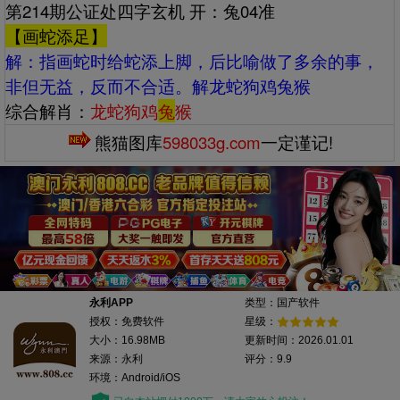
第214期公证处四字玄机 开：兔04准
【画蛇添足】
解：‌‌指画蛇时给蛇添上脚，后比喻做了多余的事，
非但无益，反而不合适。解龙蛇狗鸡兔猴
综合解肖：
龙蛇狗鸡
兔
猴
熊猫图库
598033g.com
一定谨记!
永利APP
类型：国产软件
授权：免费软件
星级：
大小：16.98MB
更新时间：2026.01.01
来源：永利
评分：9.9
环境：Android/iOS