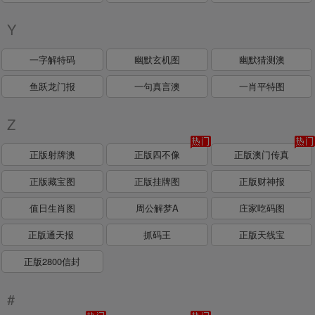
Y
一字解特码
幽默玄机图
幽默猜测澳
鱼跃龙门报
一句真言澳
一肖平特图
Z
正版射牌澳
正版四不像
正版澳门传真
正版藏宝图
正版挂牌图
正版财神报
值日生肖图
周公解梦A
庄家吃码图
正版通天报
抓码王
正版天线宝
正版2800信封
#