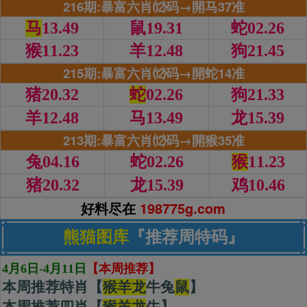
216期:暴富六肖⑿码→開马37准
马
13.49
鼠19.31
蛇02.26
猴11.23
羊12.48
狗21.45
215期:暴富六肖⑿码→開蛇14准
猪20.32
蛇
02.26
狗21.33
羊12.48
马13.49
龙15.39
213期:暴富六肖⑿码→開猴35准
兔04.16
蛇02.26
猴
11.23
猪20.32
龙15.39
鸡10.46
好料尽在
198775g.com
熊猫图库
『推荐周特码』
4月6日-4月11日
【本周推荐】
本周推荐特肖【
猴羊龙
牛兔
鼠
】
本周推荐四肖【
猴
羊
龙
牛】