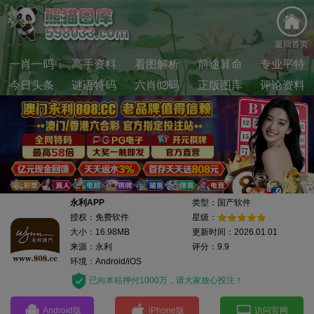
返回首页
一肖一码
高手资料
看图解析
前途算命
专业平特
今日头条
谜语特码
六肖⑿码
正版图库
评论资料
永利APP
类型：国产软件
授权：免费软件
星级：
大小：16.98MB
更新时间：2026.01.01
来源：永利
评分：9.9
环境：Android/iOS
已向本站押付1000万，请大家放心投注！
Android版
iPhone版
访问官网