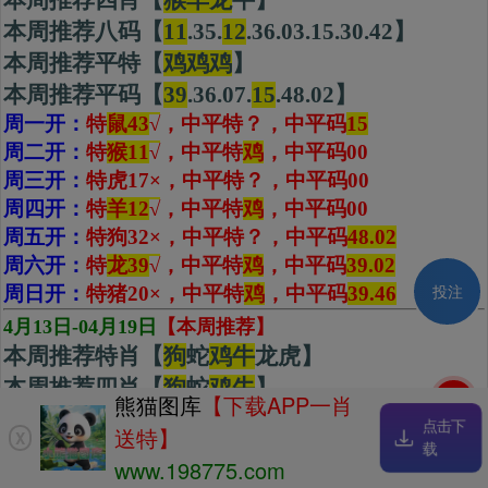
本周推荐八码【
11
.35.
12
.36.03.15.30.42】
本周推荐平特【
鸡鸡鸡
】
本周推荐平码【
39
.36.07.
15
.48.02】
周一开：
特
鼠43
√
，中平特？，
中平码
15
周二开：
特
猴11
√
，中平特
鸡
，
中平码00
周三开：
特虎17×，中平特？，
中平码00
周四开：
特
羊12
√
，中平特
鸡
，
中平码00
周五开：
特狗32×，中平特？，
中平码
48.02
周六开：
特
龙39
√
，中平特
鸡
，
中平码
39.02
投注
周日开：
特猪20×，中平特
鸡
，中平码
39.46
4月13日-04月19日
【本周推荐】
本周推荐特肖【
狗
蛇
鸡牛
龙虎】
本周推荐四肖【
狗
蛇
鸡
牛
】
刷新
熊猫图库
【下载APP一肖
本周推荐八码【21.33.02.38.10.
22
.
06
.30】
点击下
送特】
X
本周推荐平特【
鸡鸡鸡
】
载
www.198775.com
本周推荐平码【
06
.14.08.29.
34
.33】