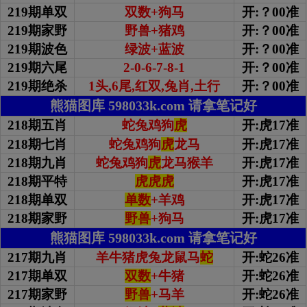
219期单双
双数+狗马
开:？00准
219期家野
野兽+猪鸡
开:？00准
219期波色
绿波+蓝波
开:？00准
219期
六尾
2-0-6-7-8-1
开:？00准
219期绝杀
1头,6尾,红双,兔肖,土行
开:？00准
熊猫图库 598033k.com 请拿笔记好
218期五肖
蛇兔鸡狗
虎
开:虎17准
218期七肖
蛇兔鸡狗
虎
龙马
开:虎17准
218期九肖
蛇兔鸡狗
虎
龙马猴羊
开:虎17准
218期平特
虎虎虎
开:虎17准
218期单双
单数
+羊鸡
开:虎17准
218期家野
野兽
+狗马
开:虎17准
熊猫图库 598033k.com 请拿笔记好
217期九肖
羊牛猪虎兔龙鼠马
蛇
开:蛇26准
217期单双
双数
+牛猪
开:蛇26准
217期家野
野兽
+马羊
开:蛇26准