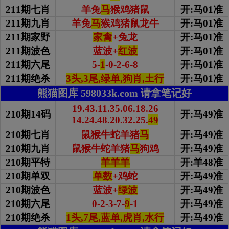
211期七肖
羊兔
马
猴鸡猪鼠
开:马01准
211期九肖
羊兔
马
猴鸡猪鼠龙牛
开:马01准
211期家野
家禽
+兔龙
开:马01准
211期波色
蓝波+
红波
开:马01准
211期
六尾
5-
1
-0-2-6-8
开:马01准
211期绝杀
3头,3尾,绿单,狗肖,土行
开:马01准
熊猫图库 598033k.com 请拿笔记好
19.43.11.35.06.18.26
210期14码
开:马49准
14.24.48.20.32.25.
49
210期七肖
鼠猴牛蛇羊猪
马
开:马49准
210期九肖
鼠猴牛蛇羊猪
马
狗鸡
开:马49准
210期平特
羊羊羊
开:羊48准
210期单双
单数
+鸡蛇
开:马49准
210期波色
蓝波+
绿波
开:马49准
210期
六尾
0-2-3-7-
9
-1
开:马49准
210期绝杀
1头,7尾,蓝单,虎肖,水行
开:马49准