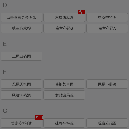
D
点击查看更多图纸
东成西就澳
单双中特图
赌王心水报
东方心经B
东方心经A
E
二尾四码图
F
凤凰天机图
佛祖禁肖图
凤凰卜卦澳
凤姐30码澳
发财波局报
G
管家婆1句话
挂牌平特报
观音彩报图