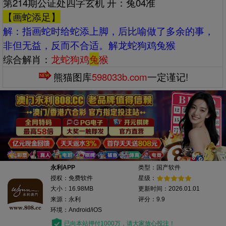
第214期公证处四字玄机 开：兔04准
【画蛇添足】
解：‌‌指画蛇时给蛇添上脚，后比喻做了多余的事，
非但无益，反而不合适。解龙蛇狗鸡兔猴
综合解肖：
龙蛇狗鸡
兔
猴
熊猫图库
598033b.com
一定谨记!
永利APP
类型：国产软件
授权：免费软件
星级：
大小：16.98MB
更新时间：2026.01.01
来源：永利
评分：9.9
环境：Android/iOS
已向本站押付1000万，请大家放心投注！