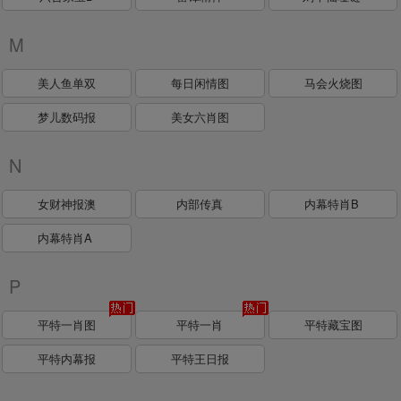
M
美人鱼单双
每日闲情图
马会火烧图
梦儿数码报
美女六肖图
N
女财神报澳
内部传真
内幕特肖B
内幕特肖A
P
平特一肖图
平特一肖
平特藏宝图
平特内幕报
平特王日报