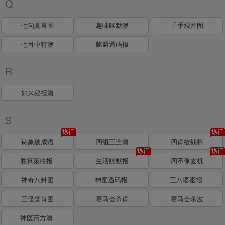
Q
七句真言图
趣味幽默澳
千手观音图
七肖中特澳
麒麟透码报
R
如来秘报澳
S
诗象破成语
四组三连澳
四肖欲钱料
胜算策略报
生活幽默报
四不像玄机
神奇八卦图
神童透码报
三八婆密报
三怪禁肖图
赛马会杀肖
赛马会杀波
神医药方澳