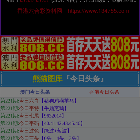
香港六合彩资料网：https://www.134755.com
熊猫图库
『今日头条』
澳门今日头条
香港今日头条
第221期
:
今日六肖
【猪狗鸡猴羊马
】
第221期:
今日平特
【
牛鼎烹鸡
】
第221期:
今日七尾
【9632014
】
第221期:
今日平码
【
40.41.42.43.45.46
】
第221期:
今日波色
【绿
波+蓝波
】
第221期:
今日三头
【
0头、4头、3头
】