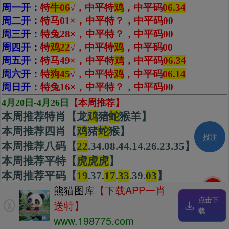
周一开：
特
牛06
√
，中平特
鸡
，
中平码
06.34
周二开：
特马01
×
，中平特？，中平码00
周三开：
特兔28
×
，中平特？，中平码00
周四开：
特
鸡22
√
，中平特
鸡
，
中平码
00
周五开：
特马49
×
，中平特
鸡
，中平码
06.34
周六开：
特
狗45
√
，中平特
鸡
，
中平码
06.14
周日开：
特兔16×，中平特？，中平码00
4月20日-4月26日
【本周推荐】
本周推荐特肖【龙
鸡
猪
蛇
猴羊】
本周推荐四肖【
鸡
猪
蛇
猴】
投注
本周推荐八码【
22
.34.08.44.14.26.23.35】
本周推荐平特【
虎虎虎
】
本周推荐平码【
19
.37.
17
.
33
.39.
03
】
刷新
熊猫图库
【下载APP一肖
周一开：
特牛30×，中平特
虎
，中平码
19.03
点击下
周二开：
特马01×，中平特
虎
，中平码
33
送特】
X
载
周三开：
特狗09×，中平特
？
，中平码
19
www.198775.com