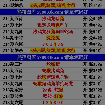
215期绝杀
2头,2尾,红双,鸡肖,土行
开:蛇14准
熊猫图库 598033k.com 请拿笔记好
214期五肖
猴鸡龙猪
兔
开:兔04准
214期七肖
猴鸡龙猪
兔
狗羊
开:兔04准
214期九肖
猴鸡龙猪
兔
狗羊蛇马
开:兔04准
214期平特
兔兔兔
开:兔04准
214期
六尾
3-0-1-
4
-8-9
开:兔04准
214期绝杀
3头,6尾,红双,羊肖,木行
开:兔04准
熊猫图库 598033k.com 请拿笔记好
213期三肖
蛇
猴
猪
开:猴35准
213期五肖
蛇
猴
猪鸡兔
开:猴35准
213期七肖
蛇
猴
猪鸡兔羊狗
开:猴35准
213期九肖
蛇
猴
猪鸡兔羊狗马龙
开:猴35准
213期家野
家禽+蛇
猴
开:猴35准
213期波色
蓝波+
红波
开:猴35准
213期
六尾
1-2-
5
-8-9-0
开:猴35准