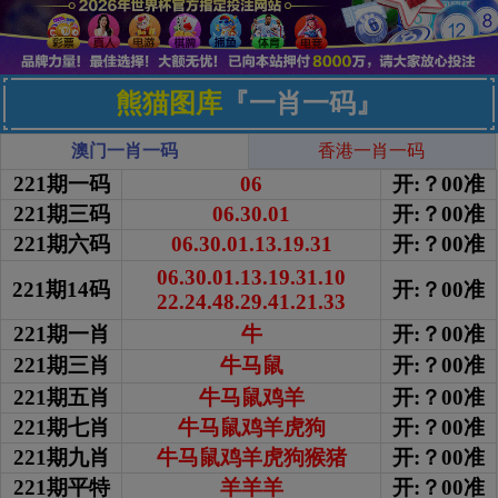
熊猫图库
『一肖一码』
澳门一肖一码
香港一肖一码
221期一码
06
开:？00准
221期三码
06.30.01
开:？00准
221期六码
06.30.01.13.19.31
开:？00准
06.30.01.13.19.31.10
221期14码
开:？00准
22.24.48.29.41.21.33
221期一肖
牛
开:？00准
221期三肖
牛马鼠
开:？00准
221期五肖
牛马鼠鸡羊
开:？00准
221期七肖
牛马鼠鸡羊虎狗
开:？00准
221期九肖
牛马鼠鸡羊虎狗猴猪
开:？00准
221期平特
羊羊羊
开:？00准