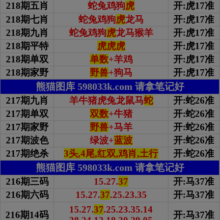
218期五肖
蛇兔鸡狗
虎
开:虎17准
218期七肖
蛇兔鸡狗
虎
龙马
开:虎17准
218期九肖
蛇兔鸡狗
虎
龙马猴羊
开:虎17准
218期平特
虎虎虎
开:虎17准
218期单双
单数
+羊鸡
开:虎17准
218期家野
野兽
+狗马
开:虎17准
熊猫图库 598033k.com 请拿笔记好
217期九肖
羊牛猪虎兔龙鼠马
蛇
开:蛇26准
217期单双
双数
+牛猪
开:蛇26准
217期家野
野兽
+马羊
开:蛇26准
217期波色
绿波+
蓝波
开:蛇26准
217期绝杀
3头,4尾,红双,鸡肖,土行
开:蛇26准
熊猫图库 598033k.com 请拿笔记好
216期三码
15.27.
37
开:马37准
216期六码
15.27.
37
.25.23.35
开:马37准
15.27.
37
.25.23.35.14
216期14码
开:马37准