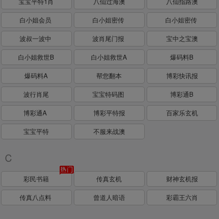
宝宝平特1肖
八仙过海澳
八仙指路澳
白小姐会员
白小姐密传
白小姐密传
波叔一波中
波肖尾门报
宝中之宝澳
白小姐救世B
白小姐救世A
爆码料B
爆码料A
帮您翻本
博彩快讯报
波行肖尾
宝宝特码图
博彩通B
博彩通A
博彩平特报
百家乐玄机
宝宝平特
不服来战澳
C
彩民书籍
传真玄机
财神玄机报
传真八点料
曾道人暗语
彩霸王六肖