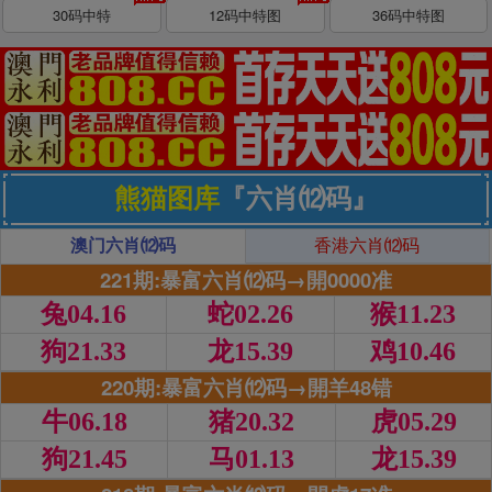
30码中特
12码中特图
36码中特图
熊猫图库
『六肖⑿码』
澳门六肖⑿码
香港六肖⑿码
221期:暴富六肖⑿码→開0000准
兔04.16
蛇02.26
猴11.23
狗21.33
龙15.39
鸡10.46
220期:暴富六肖⑿码→開羊48错
牛06.18
猪20.32
虎05.29
狗21.45
马01.13
龙15.39