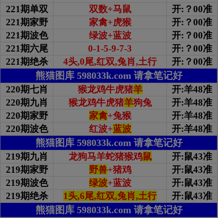
221期单双
双数+马鼠
开:？00准
221期家野
家禽+虎猴
开:？00准
221期波色
绿波+蓝波
开:？00准
221期
六尾
0-1-5-9-7-3
开:？00准
221期绝杀
4头,0尾,红双,兔肖,土行
开:？00准
熊猫图库 598033k.com 请拿笔记好
220期七肖
猴龙鸡牛虎猪
羊
开:羊48准
220期九肖
猴龙鸡牛虎猪
羊
狗兔
开:羊48准
220期家野
家禽
+兔猴
开:羊48准
220期波色
红波+
蓝波
开:羊48准
熊猫图库 598033k.com 请拿笔记好
219期九肖
龙狗马羊蛇猪猴鸡
鼠
开:鼠43准
219期家野
野兽
+猪鸡
开:鼠43准
219期波色
绿波
+蓝波
开:鼠43准
219期绝杀
1头,6尾,红双,兔肖,土行
开:鼠43准
熊猫图库 598033k.com 请拿笔记好