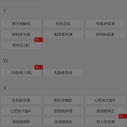
T
通天报解码
特码玄机
铁板神算澳
特码诗句澳
图库禁肖澳
特码快递澳
特码王(准)
W
无错9肖10码
无敌猪哥报
X
玄机妙语澳
熊出没幽默
心经加大版B
心经加大版A
新报跑狗背
新报跑狗正
新报跑狗B
新报跑狗A
想入非非澳