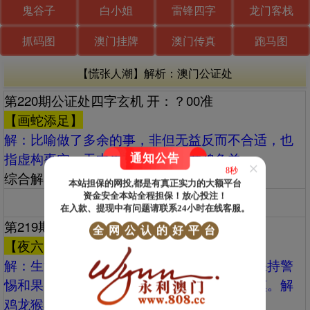
鬼谷子
白小姐
雷锋四字
龙门客栈
抓码图
澳门挂牌
澳门传真
跑马图
【慌张人潮】解析：澳门公证处
第220期公证处四字玄机 开：？00准
【画蛇添足】
解：‌‌比喻做了多余的事，非但无益反而不合适，也
指虚构事实、无中生有。‌‌解猪猴龙鸡兔羊
通知公告
×
6秒
综合解肖：
猪猴龙鸡兔羊
本站担保的网投,都是有真正实力的大额平台
资金安全本站全程担保！放心投注！
熊猫图库
598033b.com
一定谨记!
在入款、提现中有问题请联系24小时在线客服。
第219期公证处四字玄机 开：鼠43准
全
网
公
认
的
好
平
台
【夜六鼠归】
解：‌‌生活就像一场森林，我们需要像虎一样保持警
惕和果断，同时又要像小老鼠一样灵活与谨慎。‌‌解
鸡龙猴马猪鼠