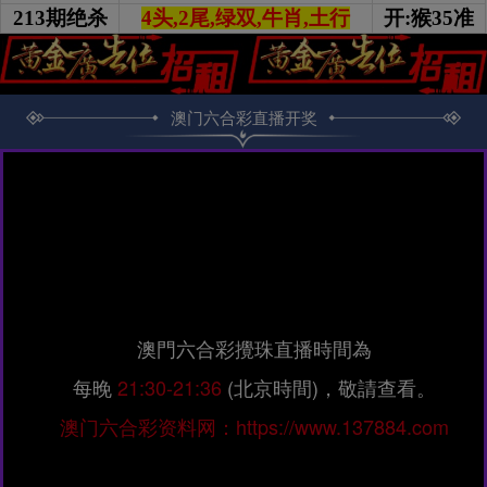
213期绝杀
4头,2尾,绿双,牛肖,土行
开:猴35准
澳门六合彩直播开奖
澳門六合彩攪珠直播時間為
每晚
21:30-21:36
(北京時間)，敬請查看。
澳门六合彩资料网：https://www.137884.com