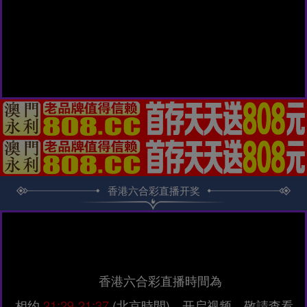
香港六合彩直播开奖
香港六合彩直播時間為
相约
21:29-21:37
(北京時間)，开启视频，敬請查看。