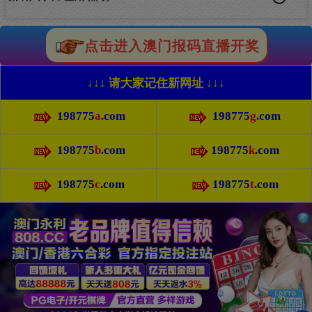
点击进入澳门报码直播开奖
↓↓↓ 请大家记住新网址 ↓↓↓
198775
a
.com
198775
g
.com
198775
b
.com
198775
k
.com
198775
c
.com
198775
t
.com