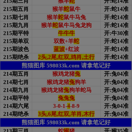
215期三肖
猴羊
蛇
开:蛇14准
215期五肖
猴羊
蛇
鼠牛
开:蛇14准
215期七肖
猴羊
蛇
鼠牛马兔
开:蛇14准
215期九肖
猴羊
蛇
鼠牛马兔龙狗
开:蛇14准
215期平特
牛牛牛
开:牛30准
215期单双
双数+羊
蛇
开:蛇14准
215期波色
蓝波
+红波
开:蛇14准
215期绝杀
2头,2尾,红双,鸡肖,土行
开:蛇14准
熊猫图库 598033k.com 请拿笔记好
214期五肖
猴鸡龙猪
兔
开:兔04准
214期七肖
猴鸡龙猪
兔
狗羊
开:兔04准
214期九肖
猴鸡龙猪
兔
狗羊蛇马
开:兔04准
214期平特
兔兔兔
开:兔04准
214期
六尾
3-0-1-
4
-8-9
开:兔04准
214期绝杀
3头,6尾,红双,羊肖,木行
开:兔04准
熊猫图库 598033k.com 请拿笔记好
213期三肖
蛇
猴
猪
开:猴35准