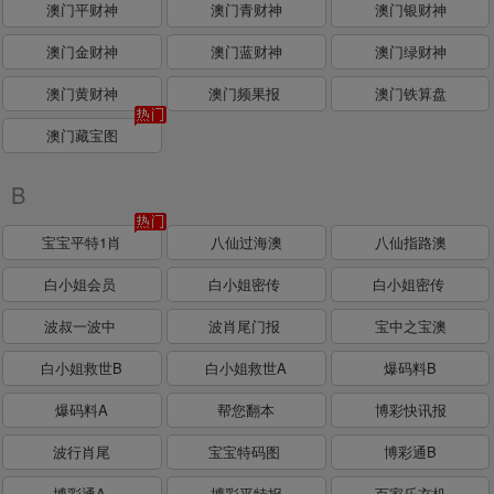
澳门平财神
澳门青财神
澳门银财神
澳门金财神
澳门蓝财神
澳门绿财神
澳门黄财神
澳门频果报
澳门铁算盘
澳门藏宝图
B
宝宝平特1肖
八仙过海澳
八仙指路澳
白小姐会员
白小姐密传
白小姐密传
波叔一波中
波肖尾门报
宝中之宝澳
白小姐救世B
白小姐救世A
爆码料B
爆码料A
帮您翻本
博彩快讯报
波行肖尾
宝宝特码图
博彩通B
博彩通A
博彩平特报
百家乐玄机