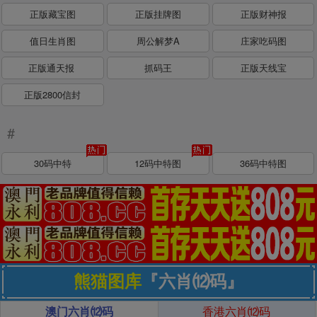
正版藏宝图
正版挂牌图
正版财神报
值日生肖图
周公解梦A
庄家吃码图
正版通天报
抓码王
正版天线宝
正版2800信封
#
30码中特
12码中特图
36码中特图
熊猫图库
『六肖⑿码』
澳门六肖⑿码
香港六肖⑿码