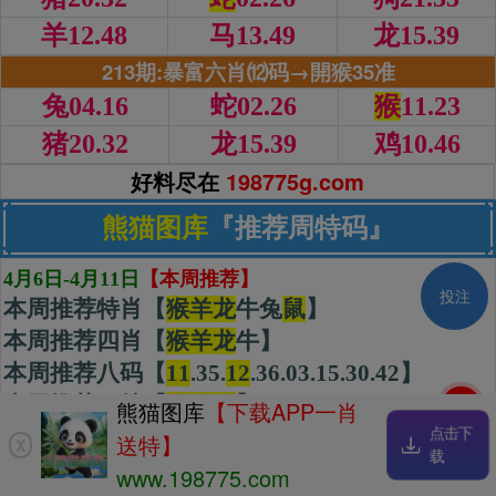
羊12.48
马13.49
龙15.39
213期:暴富六肖⑿码→開猴35准
兔04.16
蛇02.26
猴
11.23
猪20.32
龙15.39
鸡10.46
好料尽在
198775g.com
熊猫图库
『推荐周特码』
4月6日-4月11日
【本周推荐】
投注
本周推荐特肖【
猴羊龙
牛兔
鼠
】
本周推荐四肖【
猴
羊
龙
牛】
本周推荐八码【
11
.35.
12
.36.03.15.30.42】
本周推荐平特【
鸡鸡鸡
】
刷新
熊猫图库
【下载APP一肖
点击下
本周推荐平码【
39
.36.07.
15
.48.02】
送特】
X
载
周一开：
特
鼠43
√
，中平特？，
中平码
15
www.198775.com
周二开：
特
猴11
√
，中平特
鸡
，
中平码00