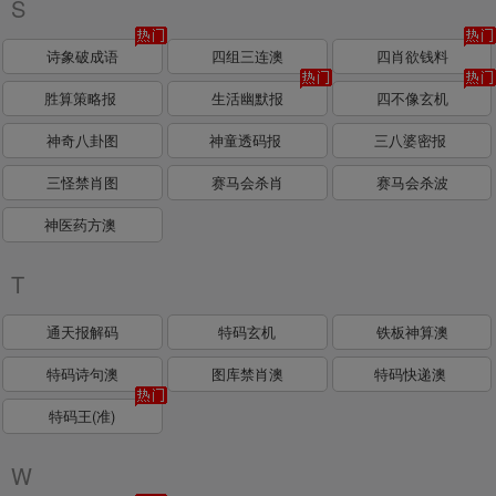
S
诗象破成语
四组三连澳
四肖欲钱料
胜算策略报
生活幽默报
四不像玄机
神奇八卦图
神童透码报
三八婆密报
三怪禁肖图
赛马会杀肖
赛马会杀波
神医药方澳
T
通天报解码
特码玄机
铁板神算澳
特码诗句澳
图库禁肖澳
特码快递澳
特码王(准)
W