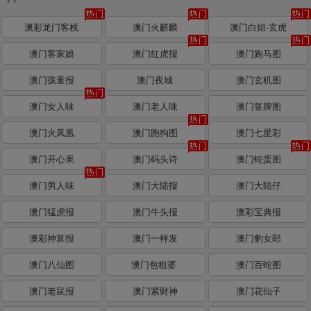
澳彩龙门客栈
澳门火麒麟
澳门白姐-玄虎
澳门客家娘
澳门红虎报
澳门跑马图
澳门孩童报
澳门夜城
澳门玄机图
澳门女人味
澳门老人味
澳门签牌图
澳门火凤凰
澳门跑狗图
澳门七星彩
澳门开心果
澳门码头诗
澳门蛇蛋图
澳门男人味
澳门大陆报
澳门大陆仔
澳门猛虎报
澳门牛头报
澳彩宝典报
澳彩神算报
澳门一样发
澳门豹女郎
澳门八仙图
澳门包租婆
澳门百蛇图
澳门老鼠报
澳门紫财神
澳门花仙子