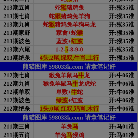
213期五肖
蛇
猴
猪鸡兔
开:猴35准
213期七肖
蛇
猴
猪鸡兔羊狗
开:猴35准
213期九肖
蛇
猴
猪鸡兔羊狗马龙
开:猴35准
213期家野
家禽+蛇
猴
开:猴35准
213期波色
蓝波+
红波
开:猴35准
213期
六尾
1-2-
5
-8-9-0
开:猴35准
213期绝杀
4头,2尾,绿双,牛肖,土行
开:猴35准
熊猫图库 598033k.com 请拿笔记好
212期七肖
猴兔羊鼠马
牛
龙
开:牛06准
212期九肖
猴兔羊鼠马
牛
龙虎蛇
开:牛06准
212期单双
单数+
牛
蛇
开:牛06准
212期波色
绿波
+红波
开:牛06准
212期绝杀
1头,0尾,红双,鸡肖,木行
开:牛06准
熊猫图库 598033k.com 请拿笔记好
211期三肖
羊兔
马
开:马01准
211期五肖
羊兔
马
猴鸡
开:马01准